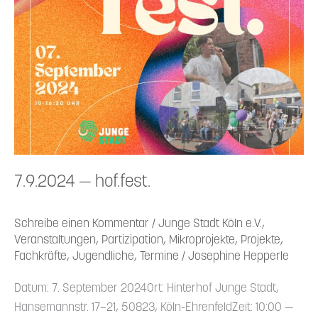
7.9.2024 — hof.fest.
Schreibe einen Kommentar
/
Junge Stadt Köln e.V.
,
Veranstaltungen
,
Partizipation
,
Mikroprojekte
,
Projekte
,
Fachkräfte
,
Jugendliche
,
Termine
/
Josephine Hepperle
Datum: 7. September 2024Ort: Hinterhof Junge Stadt,
Hanse­mannstr. 17–21, 50823, Köln-Ehren­feldZeit: 10:00 —