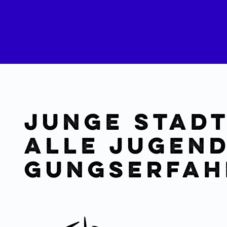
junge Stadt
alle Jugend­
gungs­er­fa