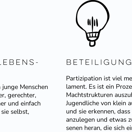
lebens­
Betei­ligun
Parti­zi­pation ist viel
lament. Es ist ein Proz
n junge Menschen
Macht­struk­turen auszu
r, gerechter,
Jugend­liche von klein 
rmer und einfach
und sie erkennen, dass 
sie selbst,
anzulegen und etwas z
senen heran, die sich 