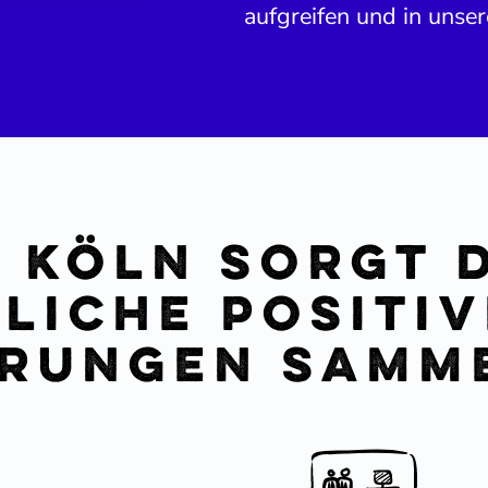
aufgreifen und in unser
 Köln sorgt 
liche positive
h­rungen samm