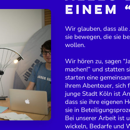
einem 
Wir glauben, dass alle
sie bewegen, die sie be
wollen.
Wir hören zu, sagen “J
machen!” und statten s
starten eine gemeinsam
ihrem Abenteuer, sich f
junge Stadt Köln ist An
dass sie ihre eigenen 
sie in Betei­li­gungs­pro
Bei unserer Arbeit ist 
wi­ckeln, Bedarfe und 