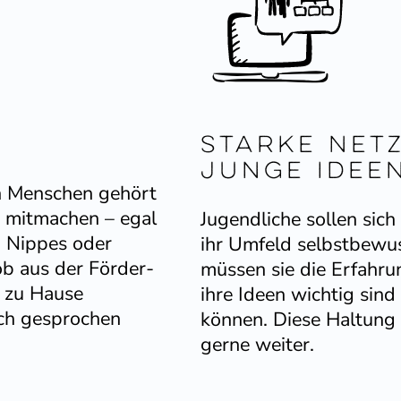
Starke Net
junge Idee
en Menschen gehört
r mitmachen – egal
Jugend­liche sollen sic
, Nippes oder
ihr Umfeld selbst­be­wu
ob aus der Förder­
müssen sie die Erfahru
 zu Hause
ihre Ideen wichtig sin
isch gesprochen
können. Diese Haltung 
gerne weiter.