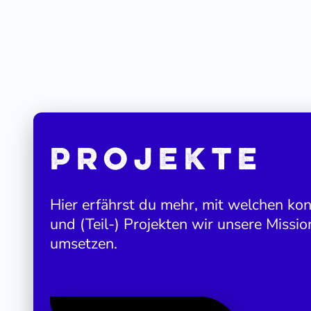
Projekte
Hier erfährst du mehr, mit welchen k
und (Teil-) Projekten wir unsere Missio
umsetzen.