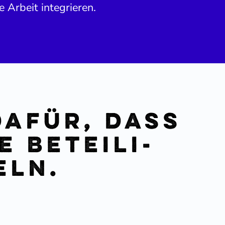
e Arbeit integrieren.
dafür, dass
 Betei­li­
eln.