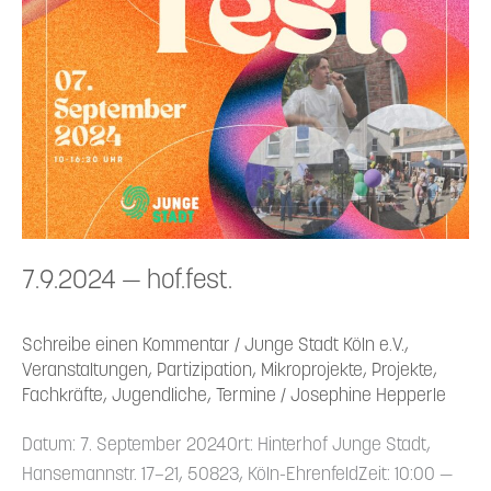
7.9.2024 — hof.fest.
Schreibe einen Kommentar
/
Junge Stadt Köln e.V.
,
Veranstaltungen
,
Partizipation
,
Mikroprojekte
,
Projekte
,
Fachkräfte
,
Jugendliche
,
Termine
/
Josephine Hepperle
Datum: 7. September 2024Ort: Hinterhof Junge Stadt,
Hanse­mannstr. 17–21, 50823, Köln-Ehren­feldZeit: 10:00 —