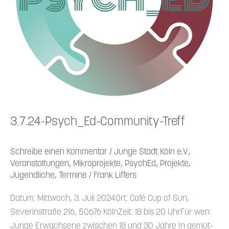
3.7.24-Psych_Ed-Community-Treff
Schreibe einen Kommentar
/
Junge Stadt Köln e.V.
,
Veranstaltungen
,
Mikroprojekte
,
PsychEd
,
Projekte
,
Jugendliche
,
Termine
/
Frank Liffers
Datum: Mittwoch, 3. Juli 2024Ort: Café Cup of Sun,
Severin­straße 216, 50676 KölnZeit: 18 bis 20 UhrFür wen:
Junge Erwachsene zwischen 18 und 30 Jahre In gemüt­