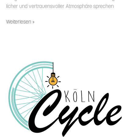
licher und vertrau­ens­voller Atmosphäre sprechen
Weiterlesen »
21.2.24-
KölnCycle-
Upcycling-
Werkstatt