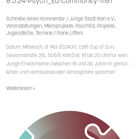
8.5.24-Psych_Ed-Community-Treff
Schreibe einen Kommentar
/
Junge Stadt Köln e.V.
,
Veranstaltungen
,
Mikroprojekte
,
PsychEd
,
Projekte
,
Jugendliche
,
Termine
/
Frank Liffers
Datum: Mittwoch, 8. Mai 2024Ort: Café Cup of Sun,
Severin­straße 216, 50676 KölnZeit: 18 bis 20 UhrFür wen:
Junge Erwachsene zwischen 18 und 30 Jahre In gemüt­
licher und vertrau­ens­voller Atmosphäre sprechen
Weiterlesen »
5.6.24-
Psych_Ed-
Community-
Treff