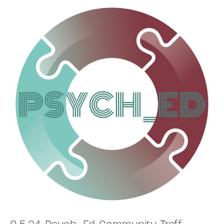
8.5.24-
Psych_Ed-
Community-
Treff