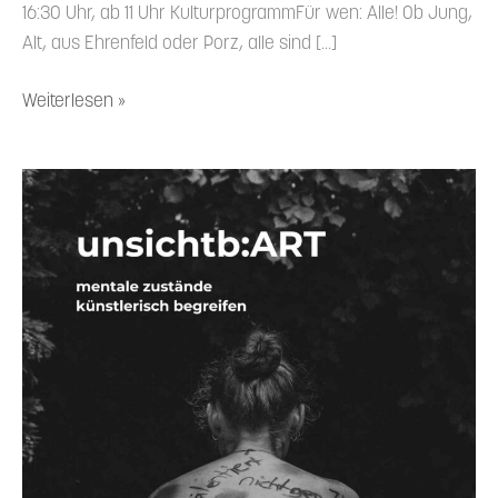
16:30 Uhr, ab 11 Uhr Kultur­pro­grammFür wen: Alle! Ob Jung,
Alt, aus Ehrenfeld oder Porz, alle sind […]
Weiterlesen »
1.3.2024
—
Ausstellung
Unsichtb:ART