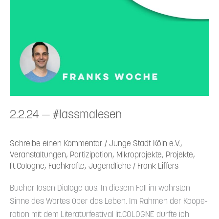
lesen
2.2.24 — #lassma­lesen
Schreibe einen Kommentar
/
Junge Stadt Köln e.V.
,
Veranstaltungen
,
Partizipation
,
Mikroprojekte
,
Projekte
,
lit.Cologne
,
Fachkräfte
,
Jugendliche
/
Frank Liffers
Bücher lösen Dialoge aus. In diesem Fall im wahrsten
Sinne des Wortes über das Leben. Im Rahmen der Koope­
ration mit dem Litera­tur­fes­tival lit.COLOGNE durfte ich