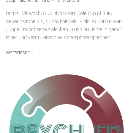
Jugendliche
,
Termine
/
Frank Liffers
Datum: Mittwoch, 5. Juni 2024Ort: Café Cup of Sun,
Severin­straße 216, 50676 KölnZeit: 18 bis 20 UhrFür wen:
Junge Erwachsene zwischen 18 und 30 Jahre In gemüt­
licher und vertrau­ens­voller Atmosphäre sprechen
Weiterlesen »
3.7.24-
Psych_Ed-
Community-
Treff