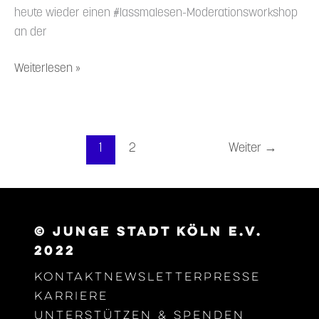
heute wieder einen #lassma­­lesen-Modera­­ti­ons­­workshop
an der
Weiterlesen »
1
2
Weiter
→
© junge Stadt Köln e.V.
2022
Kontakt
Newsletter
Presse
Karriere
Unter­stützen & Spenden