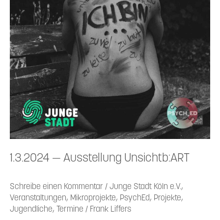
1.3.2024 — Ausstellung Unsichtb:ART
Schreibe einen Kommentar
/
Junge Stadt Köln e.V.
,
Veranstaltungen
,
Mikroprojekte
,
PsychEd
,
Projekte
,
Jugendliche
,
Termine
/
Frank Liffers