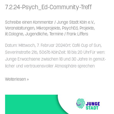
7.2.24-Psych_Ed-Community-Treff
Schreibe einen Kommentar
/
Junge Stadt Köln e.V.
,
Veranstaltungen
,
Mikroprojekte
,
PsychEd
,
Projekte
,
lit.Cologne
,
Jugendliche
,
Termine
/
Frank Liffers
Datum: Mittwoch, 7. Februar 2024Ort: Café Cup of Sun,
Severin­straße 216, 50676 KölnZeit: 18 bis 20 UhrFür wen:
Junge Erwachsene zwischen 18 und 30 Jahre In gemüt­
licher und vertrau­ens­voller Atmosphäre sprechen
Weiterlesen »
2.2.24
—
#lassma­