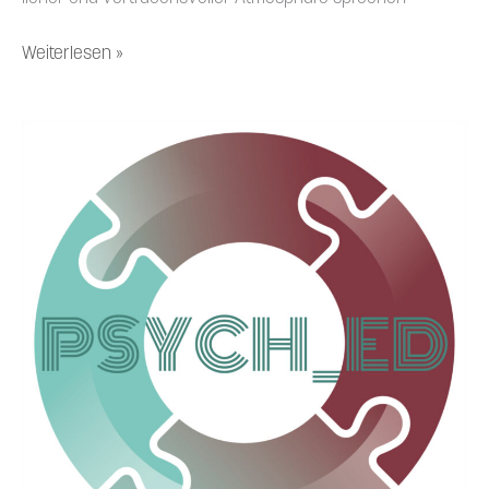
Weiterlesen »
3.4.24-
Psych_Ed-
Community-
Treff