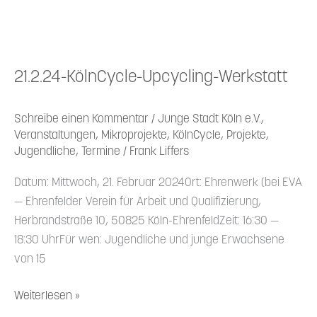
21.2.24-KölnCycle-Upcycling-Werkstatt
Schreibe einen Kommentar
/
Junge Stadt Köln e.V.
,
Veranstaltungen
,
Mikroprojekte
,
KölnCycle
,
Projekte
,
Jugendliche
,
Termine
/
Frank Liffers
Datum: Mittwoch, 21. Februar 2024Ort: Ehrenwerk (bei EVA
— Ehren­felder Verein für Arbeit und Quali­fi­zierung,
Herbrand­straße 10, 50825 Köln-Ehren­feldZeit: 16:30 —
18:30 UhrFür wen: Jugend­liche und junge Erwachsene
von 15
Weiterlesen »