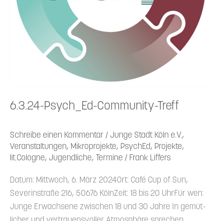
6.3.24-Psych_Ed-Community-Treff
Schreibe einen Kommentar
/
Junge Stadt Köln e.V.
,
Veranstaltungen
,
Mikroprojekte
,
PsychEd
,
Projekte
,
lit.Cologne
,
Jugendliche
,
Termine
/
Frank Liffers
Datum: Mittwoch, 6. März 2024Ort: Café Cup of Sun,
Severin­straße 216, 50676 KölnZeit: 18 bis 20 UhrFür wen:
Junge Erwachsene zwischen 18 und 30 Jahre In gemüt­
licher und vertrau­ens­voller Atmosphäre sprechen