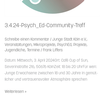
3.4.24-Psych_Ed-Community-Treff
Schreibe einen Kommentar
/
Junge Stadt Köln e.V.
,
Veranstaltungen
,
Mikroprojekte
,
PsychEd
,
Projekte
,
Jugendliche
,
Termine
/
Frank Liffers
Datum: Mittwoch, 3. April 2024Ort: Café Cup of Sun,
Severin­straße 216, 50676 KölnZeit: 18 bis 20 UhrFür wen:
Junge Erwachsene zwischen 18 und 30 Jahre In gemüt­
licher und vertrau­ens­voller Atmosphäre sprechen
Weiterlesen »