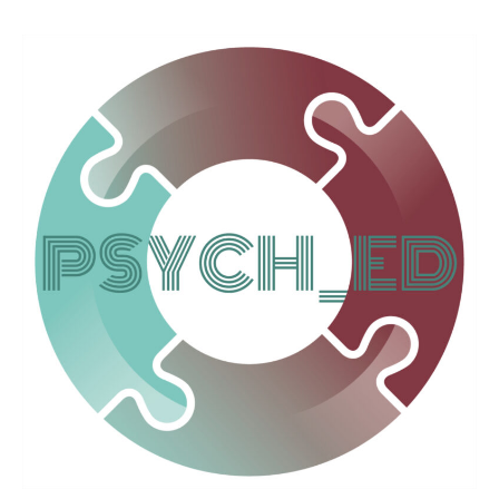
7.2.24-
Psych_Ed-
Community-
Treff