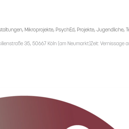
staltungen
,
Mikroprojekte
,
PsychEd
,
Projekte
,
Jugendliche
,
T
ili­en­straße 35, 50667 Köln (am Neumarkt)Zeit: Vernissage a