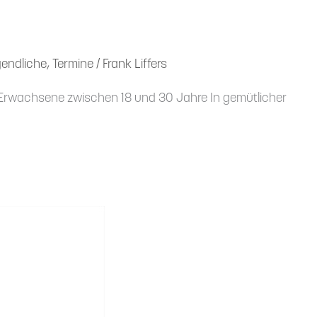
endliche
,
Termine
/
Frank Liffers
e Erwachsene zwischen 18 und 30 Jahre In gemüt­licher