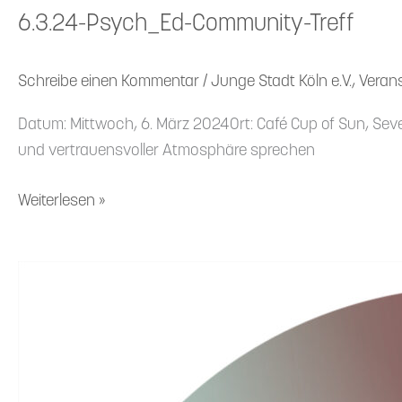
6.3.24-Psych_Ed-Community-Treff
Schreibe einen Kommentar
/
Junge Stadt Köln e.V.
,
Veran
Datum: Mittwoch, 6. März 2024Ort: Café Cup of Sun, Seve
und vertrau­ens­voller Atmosphäre sprechen
Weiterlesen »
3.4.24-
Psych_Ed-
Community-
Treff