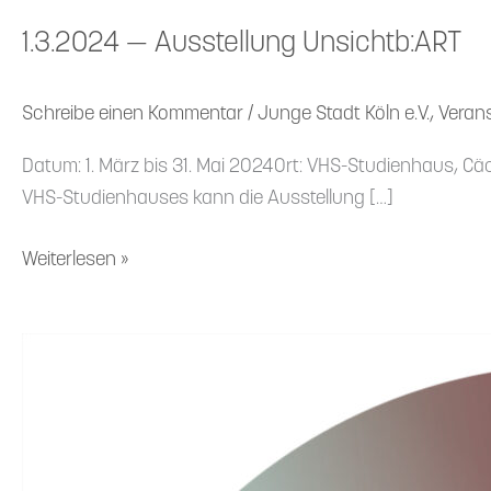
1.3.2024 — Ausstellung Unsichtb:ART
Schreibe einen Kommentar
/
Junge Stadt Köln e.V.
,
Veran
Datum: 1. März bis 31. Mai 2024Ort: VHS-Studi­enhaus, Cäc
VHS-Studi­en­hauses kann die Ausstellung […]
Weiterlesen »
6.3.24-
Psych_Ed-
Community-
Treff