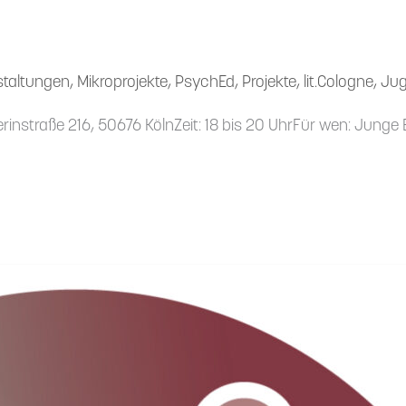
staltungen
,
Mikroprojekte
,
PsychEd
,
Projekte
,
lit.Cologne
,
Jug
rin­straße 216, 50676 KölnZeit: 18 bis 20 UhrFür wen: Jung